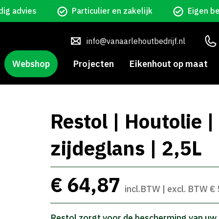
ig advies
Particulier en zakelijk
Eigen b
info@vanaarlehoutbedrijf.nl
Webshop
Projecten
Eikenhout op maat
Restol | Houtolie 
zijdeglans | 2,5L
€ 64,87
incl.BTW | excl. BTW €
Restol zorgt voor de bescherming van uw t