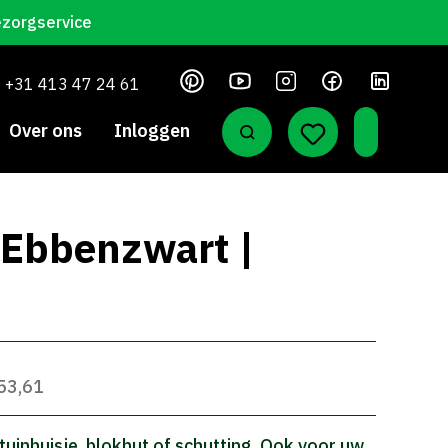
ezorgservice
+31 413 47 24 61
Over ons
Inloggen
| Ebbenzwart |
 53,61
uinhuisje, blokhut of schutting. Ook voor uw