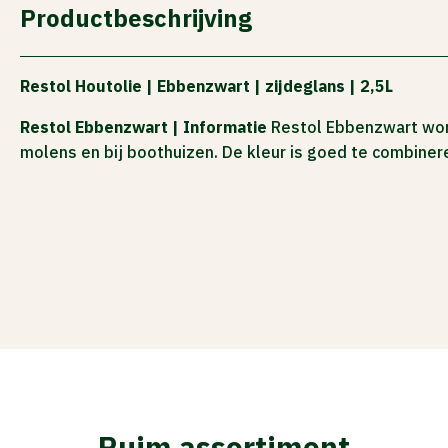
Productbeschrijving
ACTIES
Restol Houtolie | Ebbenzwart | zijdeglans | 2,5L
Restol Ebbenzwart | Informatie
Restol Ebbenzwart wordt
molens en bij boothuizen. De kleur is goed te combine
Ruim assortiment