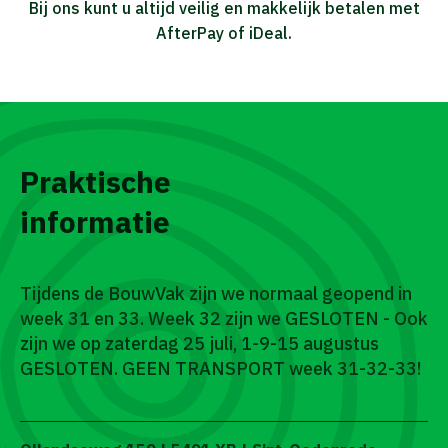
Bij ons kunt u altijd veilig en makkelijk betalen met
AfterPay of iDeal.
Praktische
informatie
Tijdens de BouwVak zijn we normaal geopend in
week 31 en 33. Week 32 zijn we GESLOTEN - Ook
zijn we op zaterdag 25 juli, 1-9-15 augustus
GESLOTEN. GEEN TRANSPORT week 31-32-33!