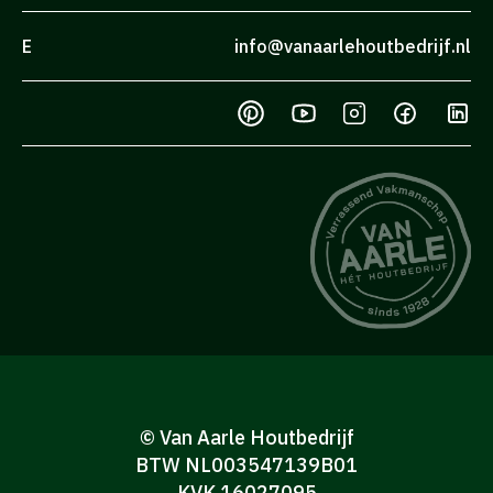
E
info@vanaarlehoutbedrijf.nl
© Van Aarle Houtbedrijf
BTW NL003547139B01
KVK 16027095