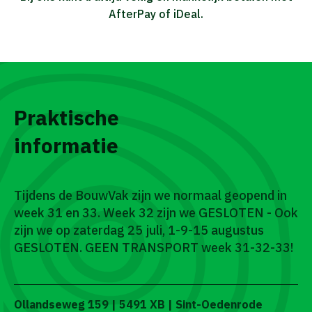
AfterPay of iDeal.
Praktische
informatie
Tijdens de BouwVak zijn we normaal geopend in
week 31 en 33. Week 32 zijn we GESLOTEN - Ook
zijn we op zaterdag 25 juli, 1-9-15 augustus
GESLOTEN. GEEN TRANSPORT week 31-32-33!
Ollandseweg 159 | 5491 XB | Sint-Oedenrode