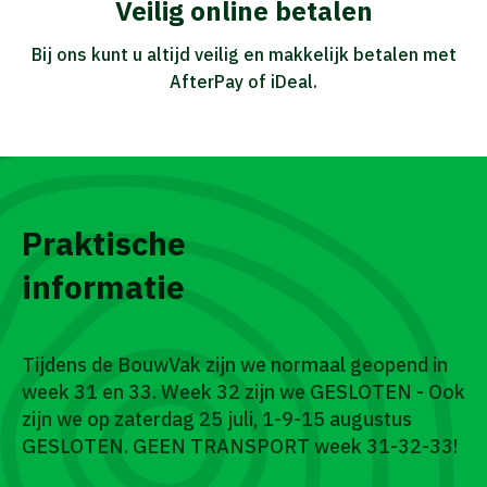
Veilig online betalen
Bij ons kunt u altijd veilig en makkelijk betalen met
AfterPay of iDeal.
Praktische
informatie
Tijdens de BouwVak zijn we normaal geopend in
week 31 en 33. Week 32 zijn we GESLOTEN - Ook
zijn we op zaterdag 25 juli, 1-9-15 augustus
GESLOTEN. GEEN TRANSPORT week 31-32-33!