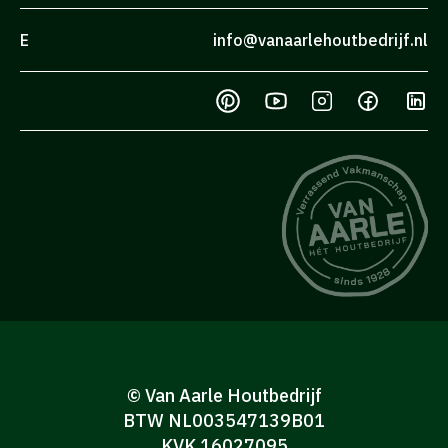
E
info@vanaarlehoutbedrijf.nl
© Van Aarle Houtbedrijf
BTW NL003547139B01
KVK 16027095