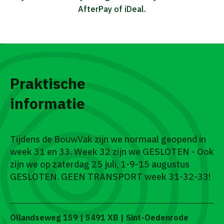
AfterPay of iDeal.
Praktische
informatie
Tijdens de BouwVak zijn we normaal geopend in
week 31 en 33. Week 32 zijn we GESLOTEN - Ook
zijn we op zaterdag 25 juli, 1-9-15 augustus
GESLOTEN. GEEN TRANSPORT week 31-32-33!
Ollandseweg 159 | 5491 XB | Sint-Oedenrode