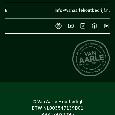
E
info@vanaarlehoutbedrijf.nl
© Van Aarle Houtbedrijf
BTW NL003547139B01
KVK 16027095