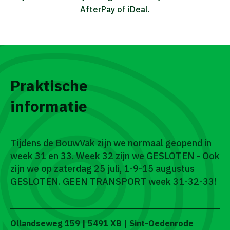
AfterPay of iDeal.
Praktische
informatie
Tijdens de BouwVak zijn we normaal geopend in
week 31 en 33. Week 32 zijn we GESLOTEN - Ook
zijn we op zaterdag 25 juli, 1-9-15 augustus
GESLOTEN. GEEN TRANSPORT week 31-32-33!
Ollandseweg 159 | 5491 XB | Sint-Oedenrode