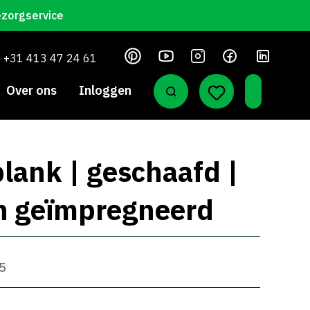
ezorgservice
+31 413 47 24 61
Over ons
Inloggen
lank | geschaafd |
n geïmpregneerd
45