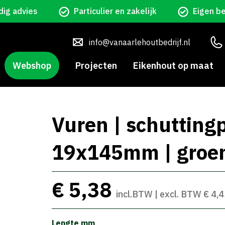
ig advies
Particulier en zakelijk
Eigen b
info@vanaarlehoutbedrijf.nl
Webshop
Projecten
Eikenhout op maat
Vuren | schuttingp
19x145mm | groe
€ 5,38
incl.BTW | excl. BTW € 4,
Lengte mm