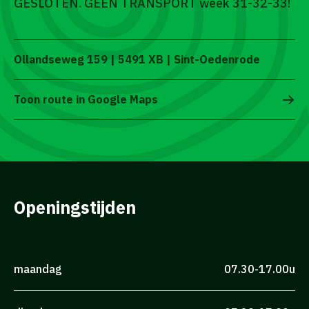
GESLOTEN. GEEN TRANSPORT week 31-32-33!
Ollandseweg 159 | 5491 XB | Sint-Oedenrode
Toon route in Google Maps
Openingstijden
maandag
07.30-17.00u