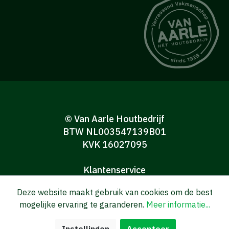
© Van Aarle Houtbedrijf
BTW NL003547139B01
KVK 16027095
Klantenservice
Algemene verkoop-en leveringsvoorwaarden
Deze website maakt gebruik van cookies om de best
Algemene voorwaarden Consumenten
mogelijke ervaring te garanderen.
Meer informatie...
Privacy verklaring
Disclaimer