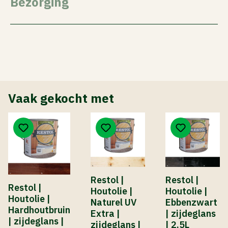
Bezorging
Vaak gekocht met
Restol |
Restol |
Restol |
Houtolie |
Houtolie |
Houtolie |
Naturel UV
Ebbenzwart
Hardhoutbruin
Extra |
| zijdeglans
| zijdeglans |
zijdeglans |
| 2,5L