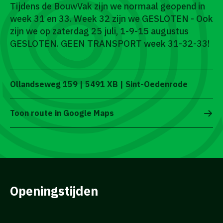
Tijdens de BouwVak zijn we normaal geopend in
week 31 en 33. Week 32 zijn we GESLOTEN - Ook
zijn we op zaterdag 25 juli, 1-9-15 augustus
GESLOTEN. GEEN TRANSPORT week 31-32-33!
Ollandseweg 159 | 5491 XB | Sint-Oedenrode
Toon route in Google Maps
Openingstijden