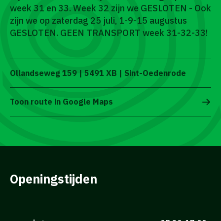
week 31 en 33. Week 32 zijn we GESLOTEN - Ook
zijn we op zaterdag 25 juli, 1-9-15 augustus
GESLOTEN. GEEN TRANSPORT week 31-32-33!
Ollandseweg 159 | 5491 XB | Sint-Oedenrode
Toon route in Google Maps
Openingstijden