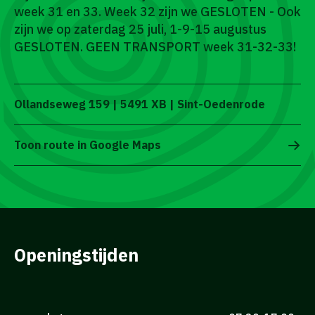
week 31 en 33. Week 32 zijn we GESLOTEN - Ook
zijn we op zaterdag 25 juli, 1-9-15 augustus
GESLOTEN. GEEN TRANSPORT week 31-32-33!
Ollandseweg 159 | 5491 XB | Sint-Oedenrode
Toon route in Google Maps
Openingstijden