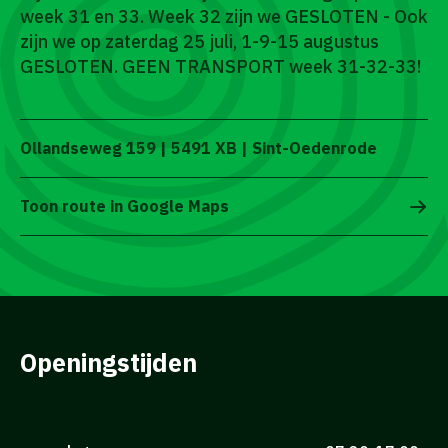
week 31 en 33. Week 32 zijn we GESLOTEN - Ook
zijn we op zaterdag 25 juli, 1-9-15 augustus
GESLOTEN. GEEN TRANSPORT week 31-32-33!
Ollandseweg 159 | 5491 XB | Sint-Oedenrode
Toon route in Google Maps
Openingstijden