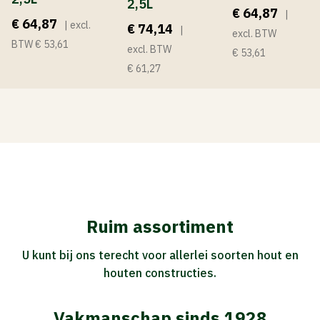
2,5L
€ 64,87
|
€ 64,87
| excl.
€ 74,14
|
excl. BTW
BTW € 53,61
excl. BTW
€ 53,61
€ 61,27
Ruim assortiment
U kunt bij ons terecht voor allerlei soorten hout en
houten constructies.
Vakmanschap sinds 1928