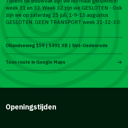
Tijdens de BouwVak zijn we normaal geopend in
week 31 en 33. Week 32 zijn we GESLOTEN - Ook
zijn we op zaterdag 25 juli, 1-9-15 augustus
GESLOTEN. GEEN TRANSPORT week 31-32-33!
Ollandseweg 159 | 5491 XB | Sint-Oedenrode
Toon route in Google Maps
Openingstijden